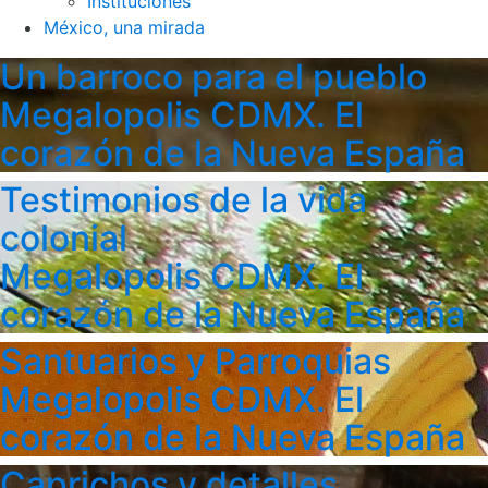
Instituciones
México, una mirada
Un barroco para el pueblo
Megalopolis CDMX. El
corazón de la Nueva España
Testimonios de la vida
colonial
Megalopolis CDMX. El
corazón de la Nueva España
Santuarios y Parroquias
Megalopolis CDMX. El
corazón de la Nueva España
Caprichos y detalles