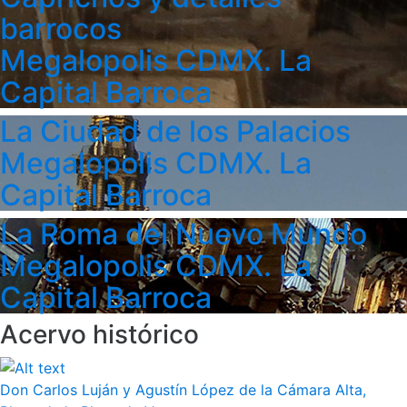
barrocos
Megalopolis CDMX. La
Capital Barroca
La Ciudad de los Palacios
Megalopolis CDMX. La
Capital Barroca
La Roma del Nuevo Mundo
Megalopolis CDMX. La
Capital Barroca
Acervo histórico
Don Carlos Luján y Agustín López de la Cámara Alta,