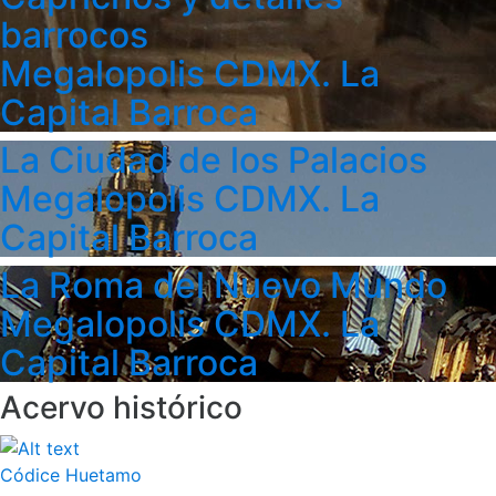
barrocos
Megalopolis CDMX. La
Capital Barroca
La Ciudad de los Palacios
Megalopolis CDMX. La
Capital Barroca
La Roma del Nuevo Mundo
Megalopolis CDMX. La
Capital Barroca
Acervo histórico
Códice Huetamo