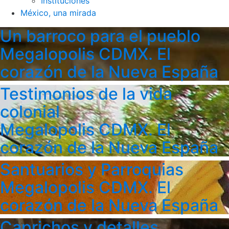
Instituciones
México, una mirada
Un barroco para el pueblo
Megalopolis CDMX. El
corazón de la Nueva España
Testimonios de la vida
colonial
Megalopolis CDMX. El
corazón de la Nueva España
Santuarios y Parroquias
Megalopolis CDMX. El
corazón de la Nueva España
Caprichos y detalles