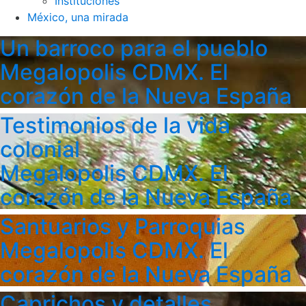
Instituciones
México, una mirada
Un barroco para el pueblo
Megalopolis CDMX. El
corazón de la Nueva España
Testimonios de la vida
colonial
Megalopolis CDMX. El
corazón de la Nueva España
Santuarios y Parroquias
Megalopolis CDMX. El
corazón de la Nueva España
Caprichos y detalles