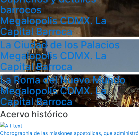
barrocos
Megalopolis CDMX. La
Capital Barroca
La Ciudad de los Palacios
Megalopolis CDMX. La
Capital Barroca
La Roma del Nuevo Mundo
Megalopolis CDMX. La
Capital Barroca
Acervo histórico
Chorographia de las missiones apostolicas, que administró