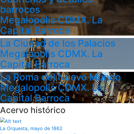
barrocos
Megalopolis CDMX. La
Capital Barroca
La Ciudad de los Palacios
Megalopolis CDMX. La
Capital Barroca
La Roma del Nuevo Mundo
Megalopolis CDMX. La
Capital Barroca
Acervo histórico
La Orquesta, mayo de 1862