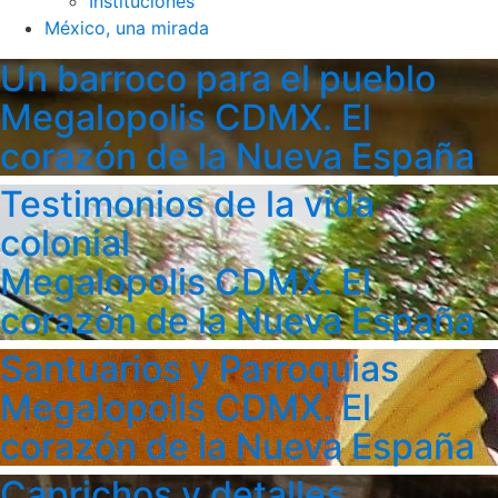
Instituciones
México, una mirada
Un barroco para el pueblo
Megalopolis CDMX. El
corazón de la Nueva España
Testimonios de la vida
colonial
Megalopolis CDMX. El
corazón de la Nueva España
Santuarios y Parroquias
Megalopolis CDMX. El
corazón de la Nueva España
Caprichos y detalles