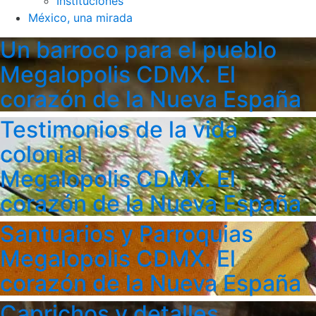
Instituciones
México, una mirada
Un barroco para el pueblo
Megalopolis CDMX. El
corazón de la Nueva España
Testimonios de la vida
colonial
Megalopolis CDMX. El
corazón de la Nueva España
Santuarios y Parroquias
Megalopolis CDMX. El
corazón de la Nueva España
Caprichos y detalles