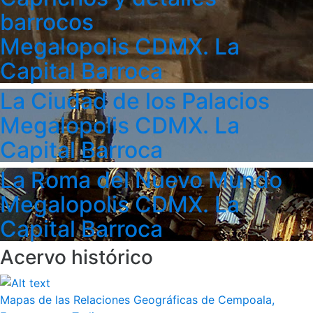
barrocos
Megalopolis CDMX. La
Capital Barroca
La Ciudad de los Palacios
Megalopolis CDMX. La
Capital Barroca
La Roma del Nuevo Mundo
Megalopolis CDMX. La
Capital Barroca
Acervo histórico
Mapas de las Relaciones Geográficas de Cempoala,