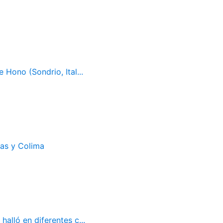
 Hono (Sondrio, Ital...
cas y Colima
alló en diferentes c...