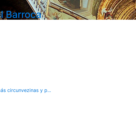
l Barroca
ás circunvezinas y p...