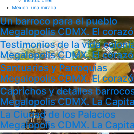
Instituciones
México, una mirada
Un barroco para el pueblo
Megalopolis CDMX. El corazó
Testimonios de la vida colonia
Megalopolis CDMX. El corazó
Santuarios y Parroquias
Megalopolis CDMX. El corazó
Caprichos y detalles barroco
Megalopolis CDMX. La Capita
La Ciudad de los Palacios
Megalopolis CDMX. La Capita