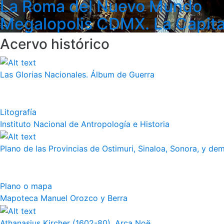
La Roma del Nuevo Mundo
Megalopolis CDMX. La Capita
Acervo histórico
Las Glorias Nacionales. Álbum de Guerra
Litografía
Instituto Nacional de Antropología e Historia
Plano de las Provincias de Ostimuri, Sinaloa, Sonora, y dem
Plano o mapa
Mapoteca Manuel Orozco y Berra
Athanasius Kircher (1602-80), Arca Noë