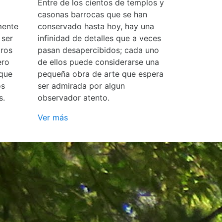
Entre de los cientos de templos y
casonas barrocas que se han
mente
conservado hasta hoy, hay una
 ser
infinidad de detalles que a veces
ros
pasan desapercibidos; cada uno
ero
de ellos puede considerarse una
 que
pequeña obra de arte que espera
os
ser admirada por algun
s.
observador atento.
Ver más