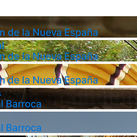
n de la Nueva España
l
n de la Nueva España
n de la Nueva España
s
l Barroca
l Barroca