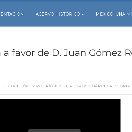
SENTACIÓN
ACERVO HISTÓRICO
MÉXICO, UNA M
a a favor de D. Juan Gómez 
E D. JUAN GÓMEZ RODRÍGUEZ DE PEDROSO BÁRCENA Y SORIA