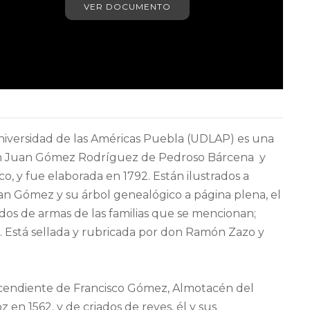
VER DOCUMENTO
 Universidad de las Américas Puebla (UDLAP) es una
don Juan Gómez Rodríguez de Pedroso Bárcena y
co, y fue elaborada en 1792. Están ilustrados a
n Gómez y su árbol genealógico a página plena, el
udos de armas de las familias que se mencionan;
es. Está sellada y rubricada por don Ramón Zazo y
endiente de Francisco Gómez, Almotacén del
 en 1562, y de criados de reyes, él y sus