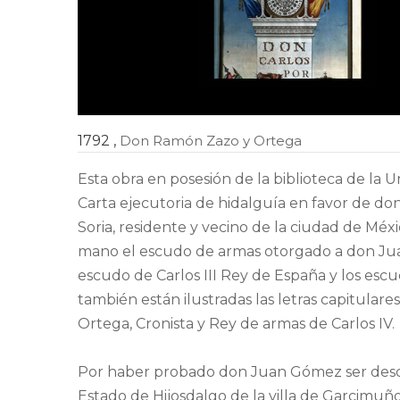
1792
,
Don Ramón Zazo y Ortega
Esta obra en posesión de la biblioteca de la
Carta ejecutoria de hidalguía en favor de 
Soria, residente y vecino de la ciudad de Méxi
mano el escudo de armas otorgado a don Jua
escudo de Carlos III Rey de España y los esc
también están ilustradas las letras capitular
Ortega, Cronista y Rey de armas de Carlos IV.
Por haber probado don Juan Gómez ser desc
Estado de Hijosdalgo de la villa de Garcimuñoz