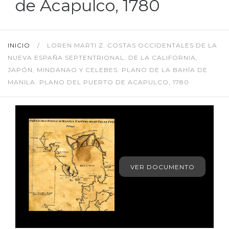
de Acapulco, 1780
INICIO
/
LOREN MARTI Z. COSTAS OCCIDENTALES DE LA
NUEVA ESPAÑA SEPTENTRIONAL, DE LA CALIFORNIA,
JAPÓN, MINDANAO Y CELEBES. PLANO DE LA BAHÍA DE
MANILA. PLANO DEL PUERTO DE ACAPULCO, 1780
VER DOCUMENTO