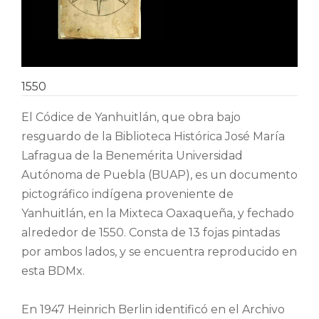
1550
El Códice de Yanhuitlán, que obra bajo
resguardo de la Biblioteca Histórica José María
Lafragua de la Benemérita Universidad
Autónoma de Puebla (BUAP), es un documento
pictográfico indígena proveniente de
Yanhuitlán, en la Mixteca Oaxaqueña, y fechado
alrededor de 1550. Consta de 13 fojas pintadas
por ambos lados, y se encuentra reproducido en
esta BDMx.
En 1947 Heinrich Berlin identificó en el Archivo