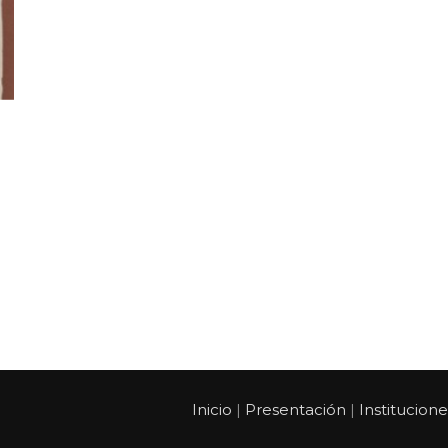
Inicio
Presentación
Institucione
|
|