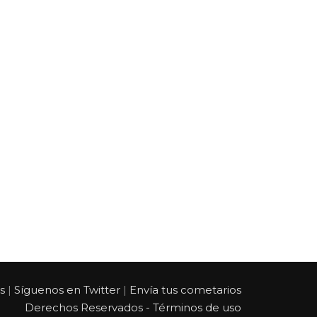
s
Síguenos en Twitter
Envía tus cometarios
|
|
Derechos Reservados - Términos de uso