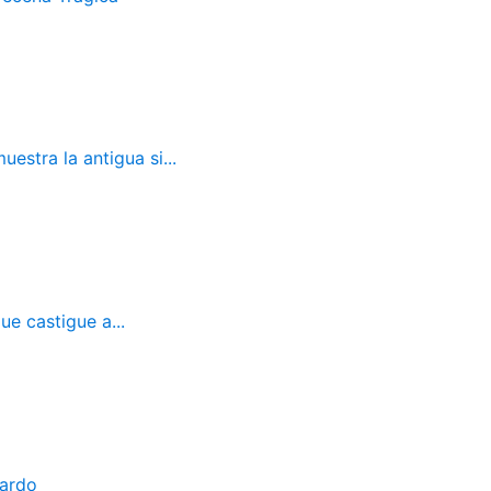
estra la antigua si...
ue castigue a...
bardo