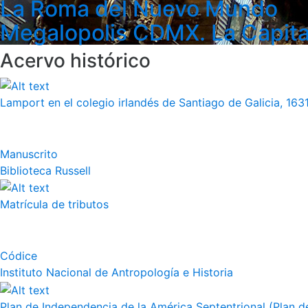
La Roma del Nuevo Mundo
Megalopolis CDMX. La Capita
Acervo histórico
Lamport en el colegio irlandés de Santiago de Galicia, 163
Manuscrito
Biblioteca Russell
Matrícula de tributos
Códice
Instituto Nacional de Antropología e Historia
Plan de Independencia de la América Septentrional (Plan de