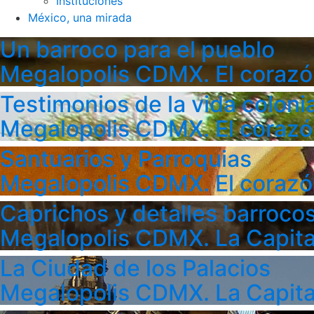
Instituciones
México, una mirada
Un barroco para el pueblo
Megalopolis CDMX. El corazó
Testimonios de la vida colonia
Megalopolis CDMX. El corazó
Santuarios y Parroquias
Megalopolis CDMX. El corazó
Caprichos y detalles barroco
Megalopolis CDMX. La Capita
La Ciudad de los Palacios
Megalopolis CDMX. La Capita