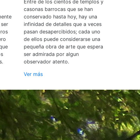
Entre de los cientos de templos y
casonas barrocas que se han
mente
conservado hasta hoy, hay una
 ser
infinidad de detalles que a veces
ros
pasan desapercibidos; cada uno
ero
de ellos puede considerarse una
 que
pequeña obra de arte que espera
os
ser admirada por algun
s.
observador atento.
Ver más