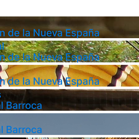
n de la Nueva España
l
n de la Nueva España
n de la Nueva España
s
l Barroca
l Barroca