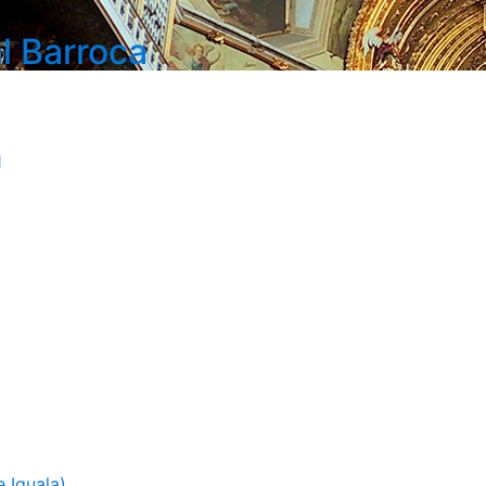
l Barroca
1
 Iguala)