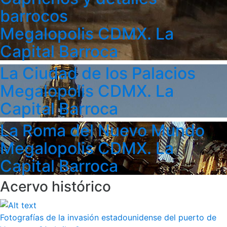
barrocos
Megalopolis CDMX. La
Capital Barroca
La Ciudad de los Palacios
Megalopolis CDMX. La
Capital Barroca
La Roma del Nuevo Mundo
Megalopolis CDMX. La
Capital Barroca
Acervo histórico
Fotografías de la invasión estadounidense del puerto de