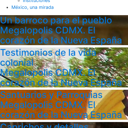
Instituciones
México, una mirada
Un barroco para el pueblo
Megalopolis CDMX. El
corazón de la Nueva España
Testimonios de la vida
colonial
Megalopolis CDMX. El
corazón de la Nueva España
Santuarios y Parroquias
Megalopolis CDMX. El
corazón de la Nueva España
Caprichos y detalles