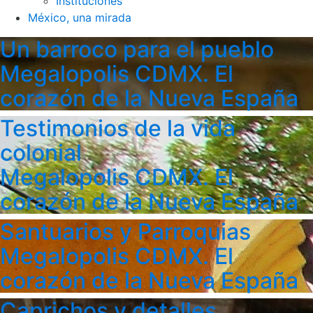
Instituciones
México, una mirada
Un barroco para el pueblo
Megalopolis CDMX. El
corazón de la Nueva España
Testimonios de la vida
colonial
Megalopolis CDMX. El
corazón de la Nueva España
Santuarios y Parroquias
Megalopolis CDMX. El
corazón de la Nueva España
Caprichos y detalles