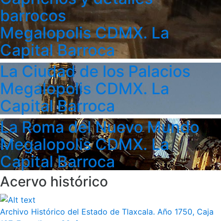
barrocos
Megalopolis CDMX. La
Capital Barroca
La Ciudad de los Palacios
Megalopolis CDMX. La
Capital Barroca
La Roma del Nuevo Mundo
Megalopolis CDMX. La
Capital Barroca
Acervo histórico
Archivo Histórico del Estado de Tlaxcala. Año 1750, Caja