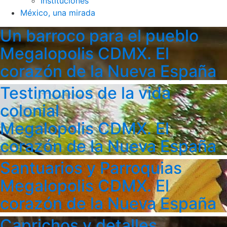
Instituciones
México, una mirada
Un barroco para el pueblo
Megalopolis CDMX. El
corazón de la Nueva España
Testimonios de la vida
colonial
Megalopolis CDMX. El
corazón de la Nueva España
Santuarios y Parroquias
Megalopolis CDMX. El
corazón de la Nueva España
Caprichos y detalles