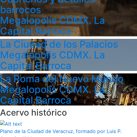
barrocos
Megalopolis CDMX. La
Capital Barroca
La Ciudad de los Palacios
Megalopolis CDMX. La
Capital Barroca
La Roma del Nuevo Mundo
Megalopolis CDMX. La
Capital Barroca
Acervo histórico
Plano de la Ciudad de Veracruz, formado por Luis P.