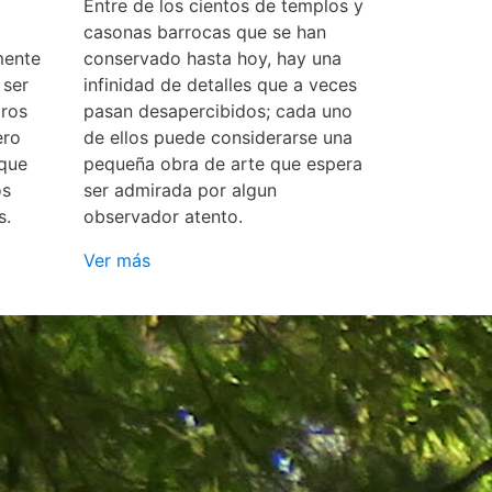
Entre de los cientos de templos y
casonas barrocas que se han
mente
conservado hasta hoy, hay una
 ser
infinidad de detalles que a veces
ros
pasan desapercibidos; cada uno
ero
de ellos puede considerarse una
 que
pequeña obra de arte que espera
os
ser admirada por algun
s.
observador atento.
Ver más