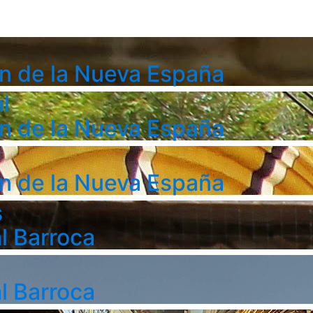
n de la Nueva España
l
n de la Nueva España
n de la Nueva España
s
l Barroca
l Barroca