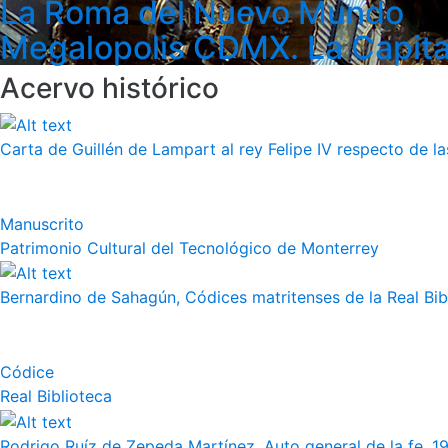
La Roma del Nuevo Mundo
Megalopolis CDMX. La Capita
Acervo histórico
Carta de Guillén de Lampart al rey Felipe IV respecto de l
Manuscrito
Patrimonio Cultural del Tecnológico de Monterrey
Bernardino de Sahagún, Códices matritenses de la Real Bibli
Códice
Real Biblioteca
Rodrigo Ruíz de Zepeda Martínez, Auto general de la fe, 19