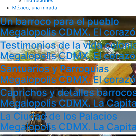
Instituciones
México, una mirada
Un barroco para el pueblo
Megalopolis CDMX. El corazó
Testimonios de la vida colonia
Megalopolis CDMX. El corazó
Santuarios y Parroquias
Megalopolis CDMX. El corazó
Caprichos y detalles barroco
Megalopolis CDMX. La Capita
La Ciudad de los Palacios
Megalopolis CDMX. La Capita