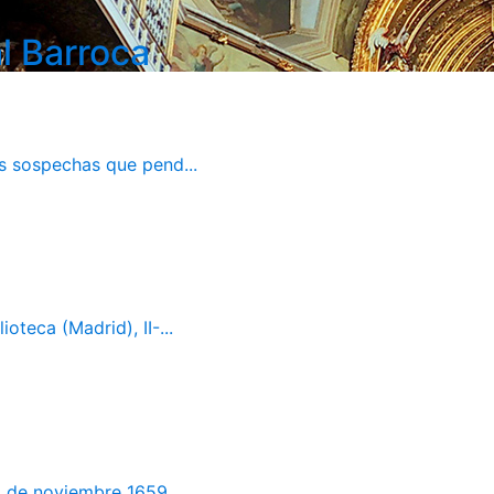
l Barroca
as sospechas que pend...
oteca (Madrid), II-...
 de noviembre 1659. ...