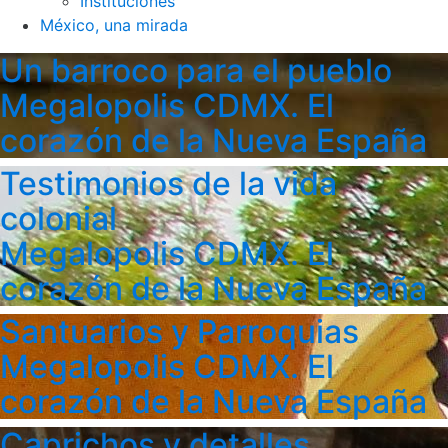
Instituciones
México, una mirada
Un barroco para el pueblo
Megalopolis CDMX. El
corazón de la Nueva España
Testimonios de la vida
colonial
Megalopolis CDMX. El
corazón de la Nueva España
Santuarios y Parroquias
Megalopolis CDMX. El
corazón de la Nueva España
Caprichos y detalles