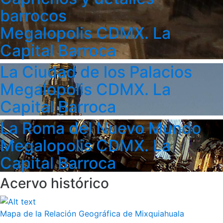
barrocos
Megalopolis CDMX. La
Capital Barroca
La Ciudad de los Palacios
Megalopolis CDMX. La
Capital Barroca
La Roma del Nuevo Mundo
Megalopolis CDMX. La
Capital Barroca
Acervo histórico
Mapa de la Relación Geográfica de Mixquiahuala