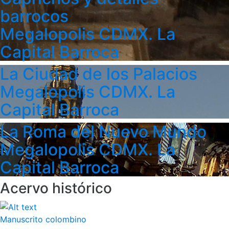
barrocos
Megalopolis CDMX. La
Capital Barroca
La Ciudad de los Palacios
Megalopolis CDMX. La
Capital Barroca
La Roma del Nuevo Mundo
Megalopolis CDMX. La
Capital Barroca
Acervo histórico
Manuscrito colombino