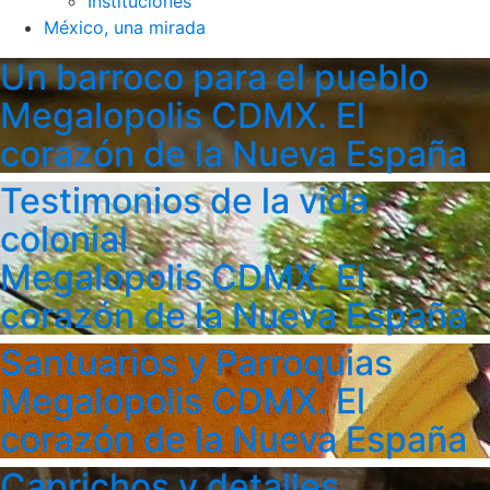
Instituciones
México, una mirada
Un barroco para el pueblo
Megalopolis CDMX. El
corazón de la Nueva España
Testimonios de la vida
colonial
Megalopolis CDMX. El
corazón de la Nueva España
Santuarios y Parroquias
Megalopolis CDMX. El
corazón de la Nueva España
Caprichos y detalles