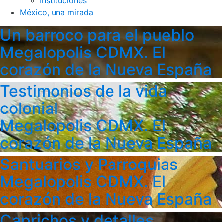
Instituciones
México, una mirada
Un barroco para el pueblo
Megalopolis CDMX. El
corazón de la Nueva España
Testimonios de la vida
colonial
Megalopolis CDMX. El
corazón de la Nueva España
Santuarios y Parroquias
Megalopolis CDMX. El
corazón de la Nueva España
Caprichos y detalles