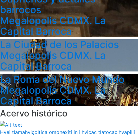
barrocos
Megalopolis CDMX. La
Capital Barroca
La Ciudad de los Palacios
Megalopolis CDMX. La
Capital Barroca
La Roma del Nuevo Mundo
Megalopolis CDMX. La
Capital Barroca
Acervo histórico
Hvei tlamahviçoltica omonexiti in ilhvicac tlatocacihvapilli