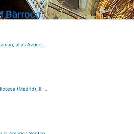
l Barroca
mán, alias Azuce...
oteca (Madrid), II-...
 la América Septen...