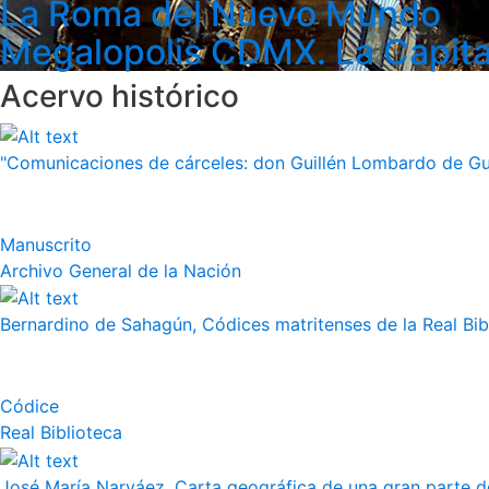
La Roma del Nuevo Mundo
Megalopolis CDMX. La Capita
Acervo histórico
"Comunicaciones de cárceles: don Guillén Lombardo de Guz
Manuscrito
Archivo General de la Nación
Bernardino de Sahagún, Códices matritenses de la Real Bibli
Códice
Real Biblioteca
José María Narváez, Carta geográfica de una gran parte de