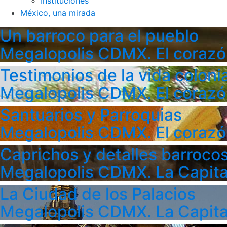
Instituciones
México, una mirada
Un barroco para el pueblo
Megalopolis CDMX. El corazó
Testimonios de la vida colonia
Megalopolis CDMX. El corazó
Santuarios y Parroquias
Megalopolis CDMX. El corazó
Caprichos y detalles barroco
Megalopolis CDMX. La Capita
La Ciudad de los Palacios
Megalopolis CDMX. La Capita