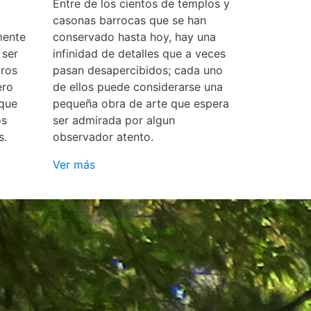
Entre de los cientos de templos y
casonas barrocas que se han
mente
conservado hasta hoy, hay una
 ser
infinidad de detalles que a veces
ros
pasan desapercibidos; cada uno
ero
de ellos puede considerarse una
 que
pequeña obra de arte que espera
os
ser admirada por algun
s.
observador atento.
Ver más