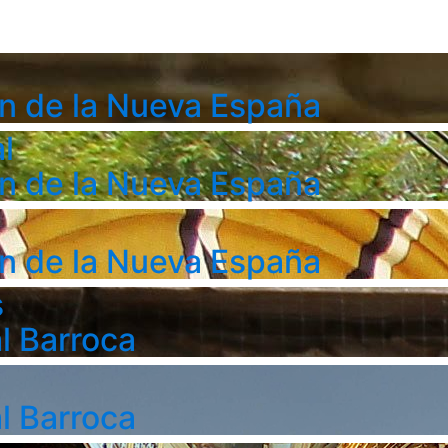
n de la Nueva España
l
n de la Nueva España
n de la Nueva España
s
l Barroca
l Barroca