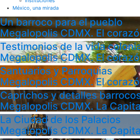
Instituciones
México, una mirada
Un barroco para el pueblo
Megalopolis CDMX. El corazó
Testimonios de la vida colonia
Megalopolis CDMX. El corazó
Santuarios y Parroquias
Megalopolis CDMX. El corazó
Caprichos y detalles barroco
Megalopolis CDMX. La Capita
La Ciudad de los Palacios
Megalopolis CDMX. La Capita