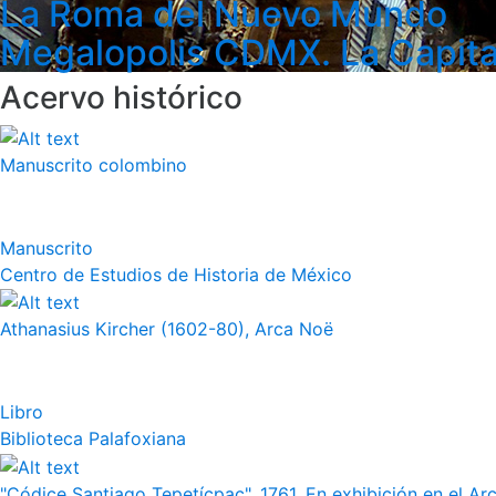
La Roma del Nuevo Mundo
Megalopolis CDMX. La Capita
Acervo histórico
Manuscrito colombino
Manuscrito
Centro de Estudios de Historia de México
Athanasius Kircher (1602-80), Arca Noë
Libro
Biblioteca Palafoxiana
"Códice Santiago Tepetícpac", 1761. En exhibición en el Arch