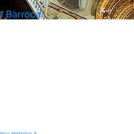
l Barroca
ivo Histórico d...