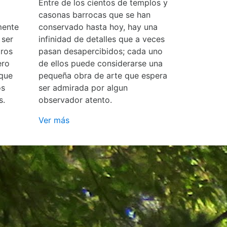
Entre de los cientos de templos y
casonas barrocas que se han
mente
conservado hasta hoy, hay una
 ser
infinidad de detalles que a veces
ros
pasan desapercibidos; cada uno
ero
de ellos puede considerarse una
 que
pequeña obra de arte que espera
os
ser admirada por algun
s.
observador atento.
Ver más