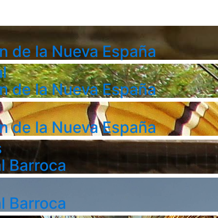
n de la Nueva España
l
n de la Nueva España
n de la Nueva España
s
l Barroca
l Barroca