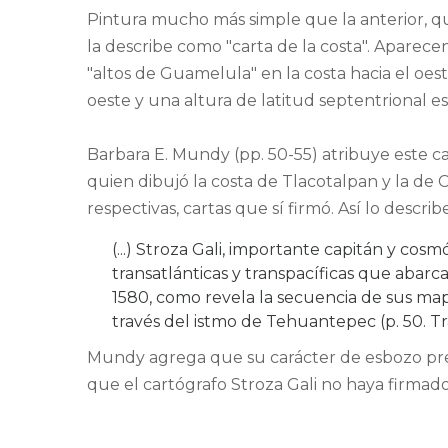
Pintura mucho más simple que la anterior, q
la describe como "carta de la costa". Aparecen
"altos de Guamelula" en la costa hacia el oest
oeste y una altura de latitud septentrional es 
Barbara E. Mundy (pp. 50-55) atribuye este ca
quien dibujó la costa de Tlacotalpan y la de 
respectivas, cartas que sí firmó. Así lo descri
(...) Stroza Gali, importante capitán y cosm
transatlánticas y transpacíficas que abarc
1580, como revela la secuencia de sus mapas
través del istmo de Tehuantepec (p. 50. T
Mundy agrega que su carácter de esbozo preli
que el cartógrafo Stroza Gali no haya firmado