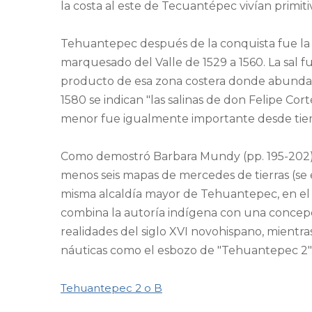
la costa al este de Tecuantépec vivían primiti
Tehuantepec después de la conquista fue la 
marquesado del Valle de 1529 a 1560. La sal fue
producto de esa zona costera donde abundan
1580 se indican "las salinas de don Felipe Cor
menor fue igualmente importante desde tie
Como demostró Barbara Mundy (pp. 195-202), e
menos seis mapas de mercedes de tierras (se 
misma alcaldía mayor de Tehuantepec, en el
combina la autoría indígena con una concepc
realidades del siglo XVI novohispano, mientras
náuticas como el esbozo de "Tehuantepec 2"
Tehuantepec 2 o B