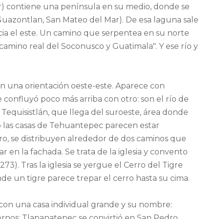
r) contiene una península en su medio, donde se
azontlan, San Mateo del Mar). De esa laguna sale
acia el este. Un camino que serpentea en su norte
"camino real del Soconusco y Guatimala". Y ese río y
on una orientación oeste-este. Aparece con
confluyó poco más arriba con otro: son el río de
Tequisistlán, que llega del suroeste, área donde
do las casas de Tehuantepec parecen estar
ro, se distribuyen alrededor de dos caminos que
r en la fachada. Se trata de la iglesia y convento
73). Tras la iglesia se yergue el Cerro del Tigre
de un tigre parece trepar el cerro hasta su cima.
con una casa individual grande y su nombre:
rnos: Tlapanatepec se convirtió en San Pedro