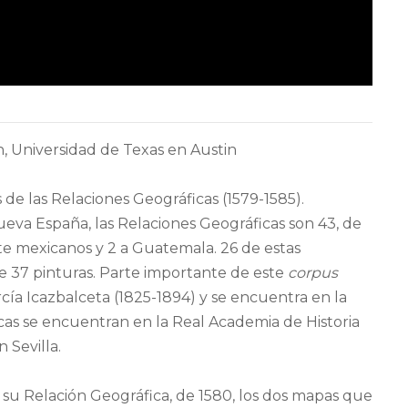
, Universidad de Texas en Austin
de las Relaciones Geográficas (1579-1585).
Nueva España, las Relaciones Geográficas son 43, de
nte mexicanos y 2 a Guatemala. 26 de estas
e 37 pinturas. Parte importante de este
corpus
cía Icazbalceta (1825-1894) y se encuentra en la
cas se encuentran en la Real Academia de Historia
 Sevilla.
su Relación Geográfica, de 1580, los dos mapas que