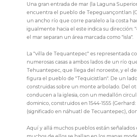
Una gran entrada de mar (la Laguna Superio
encuentra el pueblo de Tepeguançontlan (Gu
un ancho río que corre paralelo a la costa h
igualmente hacia el este indica su dirección: 
el mar separan un área marcada como "isla".
La "villa de Tequantepec" es representada c
numerosas casas a ambos lados de un río que 
Tehuantepec, que llega del noroeste, y el de 
figura el pueblo de "Tequicistlan". De un la
construidas sobre un monte arbolado. Del ot
conducen a la iglesia, con un medallón circula
dominico, construidos en 1544-1555 (Gerhard: 2
(significado en náhuatl de Tecuantepec), don
Aquí y allá muchos pueblos están señalados 
muchos de ellos se hallan en los mapas mode