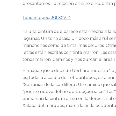
presentamos. La relación en sí se encuentra p
Tehuantepec, JGI XXV  4
Es una pintura que parece estar hecha a la ac
lagunas. Un tono acaso un poco más azul señal
manchones como de tinta, más oscuros. Otras 
letras están escritas con tinta marrón. Las ca
tonos marrón. Caminos y ríos zurcan el área 
El mapa, que a decir de Gerhard muestra "la j
es, toda la alcaldía de Tehuantepec, está enm
"Serranías de la cordillera". Un camino que 
"puerto nuevo del río de Guaçaqualco". Las "
enmarcan la pintura en su orilla derecha, al e
Xalapa del marqués, marca la orilla occidenta